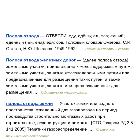
Полоса отвода
— ОТВЕСТИ, еду, едёшь; ёл, ела; едший;
едённый ( ён, ена); едя; сов. Толковый словарь Ожегова. С.И.
Ожегов, Н.Ю. Шведова. 1949 1992 …
Толковый словарь Ожегова
Полоса отвода железных дорог
— (далее полоса отвода)
земельные участки, прилегающие к железнодорожным путям,
земельные участки, занятые железнодорожными путями или
предназначенные для размещения таких путей, а также
земельные участки, занятые или предназначенные для
размещения …
Официальная терминология
полоса отвода земли
— Участок земли или водного
пространства, отведенный для газопровода на период
производства строительно монтажных работ при
строительстве, реконструкции и ремонте. [СТО Газпром РД 2.5
141 2005] Тематики газораспределение …
Справочник
технического переводчика