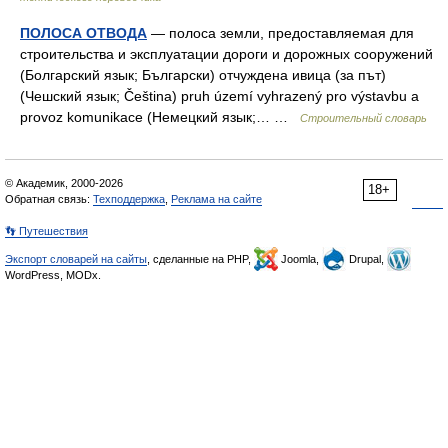
ПОЛОСА ОТВОДА
— полоса земли, предоставляемая для
строительства и эксплуатации дороги и дорожных сооружений
(Болгарский язык; Български) отчуждена ивица (за път)
(Чешский язык; Čeština) pruh území vyhrazený pro výstavbu a
provoz komunikace (Немецкий язык;… …
Строительный словарь
© Академик, 2000-2026
18+
Обратная связь:
Техподдержка
,
Реклама на сайте
👣 Путешествия
Экспорт словарей на сайты
, сделанные на PHP,
Joomla,
Drupal,
WordPress, MODx.